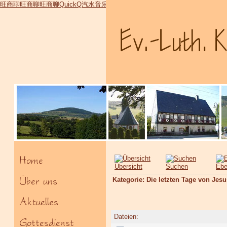
旺商聊
旺商聊
旺商聊
QuickQ
汽水音乐
Home
Übersicht
Suchen
Eb
Über uns
Kategorie: Die letzten Tage von Jesu
Aktuelles
Dateien:
Gottesdienst