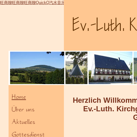
旺商聊
旺商聊
旺商聊
QuickQ
汽水音乐
Home
Herzlich Willkomme
Ev.-Luth. Kirc
Über uns
G
Aktuelles
Gottesdienst